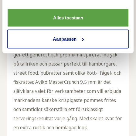
hjälper dessutom pommesen att förbli fasta och
krispiga, även när de serveras med toppings som
ost, såser, kött eller grönsaker. Den långa holding
Alles toestaan
time gör MasterCrunch till ett utmärkt val för
både takeaway och hemleverans, där kvaliteten
Aanpassen
bibehålls hela vägen från kök till gäst. Pommesen
ger ett generöst och premiuminspirerat intryck
på tallriken och passar perfekt till hamburgare,
street food, pubrätter samt olika kött-, fågel- och
fiskrätter. Aviko MasterCrunch 9,5 mm är det
självklara valet för verksamheter som vill erbjuda
marknadens kanske krispigaste pommes frites
och samtidigt säkerställa ett förstklassigt
serveringsresultat varje gång. Med skalet kvar för
en extra rustik och hemlagad look.