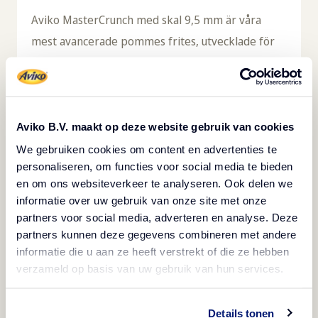
Aviko MasterCrunch med skal 9,5 mm är våra
mest avancerade pommes frites, utvecklade för
professionella kök som kräver maximal
krispighet, hög prestanda och jämn kvalitet under
hela serveringen. Den exklusiva, glutenfria
MasterCrunch-coatingen ger en överlägsen
Aviko B.V. maakt op deze website gebruik van cookies
krispighet som både syns, hörs och smakas,
We gebruiken cookies om content en advertenties te
personaliseren, om functies voor social media te bieden
samtidigt som pommesen håller sig varma och
en om ons websiteverkeer te analyseren. Ook delen we
frasiga längre efter tillagning. MasterCrunch
informatie over uw gebruik van onze site met onze
behåller sin krispighet i upp till 30 minuter i en
partners voor social media, adverteren en analyse. Deze
take-away box och sin höga kvalitet i upp till 60
partners kunnen deze gegevens combineren met andere
informatie die u aan ze heeft verstrekt of die ze hebben
minuter under värmelampa. Det ger kockar
verzameld op basis van uw gebruik van hun services.
större flexibilitet och full kontroll även under de
mest intensiva serveringsperioderna. Coatingen
Details tonen