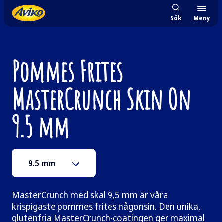
Premium Master Crunch med skal 9.5mm | Pommes Frites | Hög
Sök
Meny
Pommes Frites
MasterCrunch Skin On
9.5 mm
9.5 mm
MasterCrunch med skal 9,5 mm är våra
krispigaste pommes frites någonsin. Den unika,
glutenfria MasterCrunch-coatingen ger maximal