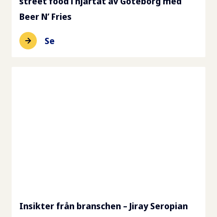
street food i hjärtat av Göteborg med
Beer N’ Fries
Se
Insikter från branschen – Jiray Seropian