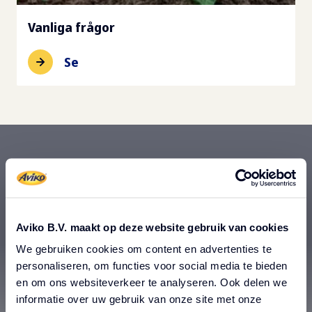
Vanliga frågor
Se
81% av kunderna skulle
Aviko B.V. maakt op deze website gebruik van cookies
beställa pommes frites
We gebruiken cookies om content en advertenties te
personaliseren, om functies voor social media te bieden
oftare om de var säkra på
en om ons websiteverkeer te analyseren. Ook delen we
informatie over uw gebruik van onze site met onze
att de skulle vara