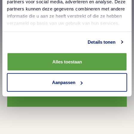
partners voor social media, adverteren en analyse. Deze
krispiga
partners kunnen deze gegevens combineren met andere
informatie die u aan ze heeft verstrekt of die ze hebben
verzameld op basis van uw gebruik van hun services.
Details tonen
Vi finns här för att hjälpa
dig!
Alles toestaan
Ta kontakt med oss redan idag
Aanpassen
Kontakta oss