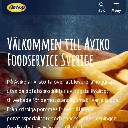
Sök
Meny
Välkommen till Aviko
Foodservice Sverige
På Aviko är vi stolta över att leverera noggrant
utvalda potatisprodukter av högsta kvalitet,
tillverkade för oemotståndlig smak i varje tugga.
Från krispiga pommes frites till läckra
potatisspecialiteter och snacks, vi har lösningen
för dina behov! Från jord till bord.