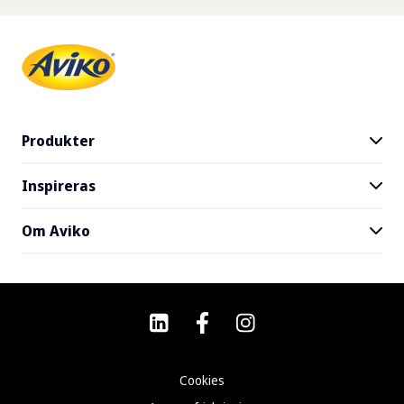
Produkter
Inspireras
Produktsortiment
SuperCrunch
Om Aviko
Recept
Var kan man köpa
Hållbarhet
Om Aviko
Nyhetsbrev
Vanliga frågor
Kontakt
Cookies