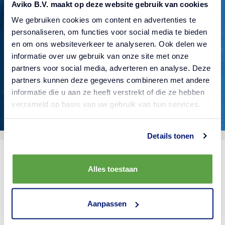
Aviko B.V. maakt op deze website gebruik van cookies
We gebruiken cookies om content en advertenties te
Kontrollera om du skrev in adressen korrekt, gå
personaliseren, om functies voor social media te bieden
tillbaka till föregående sida eller försök använda
en om ons websiteverkeer te analyseren. Ook delen we
vår webbplatssökning för att hitta något
informatie over uw gebruik van onze site met onze
partners voor social media, adverteren en analyse. Deze
specifikt.
partners kunnen deze gegevens combineren met andere
informatie die u aan ze heeft verstrekt of die ze hebben
verzameld op basis van uw gebruik van hun services.
Details tonen
Alles toestaan
Aanpassen
Produkter