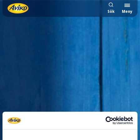
Sök
Meny
404 sidan hittades inte