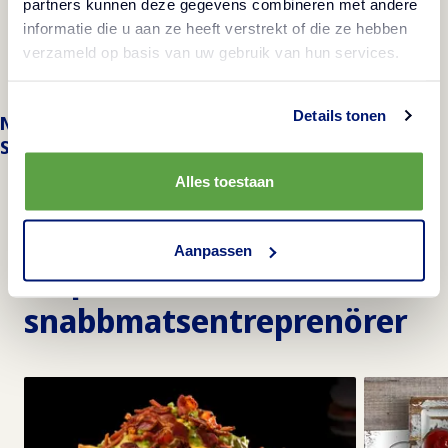
partners kunnen deze gegevens combineren met andere
En premium-favorit!
informatie die u aan ze heeft verstrekt of die ze hebben
verzameld op basis van uw gebruik van hun services.
Details tonen
Nästa
:
Pommes Frites SuperCrunch
Skinny 6 mm
Alles toestaan
Aanpassen
Inspiration för
snabbmatsentreprenörer