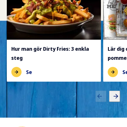
Hur man gör Dirty Fries: 3 enkla
Lär dig
steg
pommes
Se
S