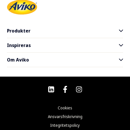
Produkter
Inspireras
Produktsortiment
SuperCrunch
Om Aviko
Recept
Var kan man köpa
Hållbarhet
Om Aviko
Nyhetsbrev
Vanliga frågor
Kontakt
Cookies
Ansvarsfriskrivning
Integritetspolicy