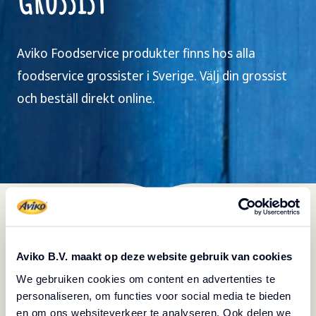
Aviko Foodservice produkter finns hos alla
foodservice grossister i Sverige. Välj din grossist
och beställ direkt online.
Våra grossistrelationer
Var kan du hitta våra
produkter?
Aviko B.V. maakt op deze website gebruik van cookies
We gebruiken cookies om content en advertenties te
personaliseren, om functies voor social media te bieden
Chefs Culinar
en om ons websiteverkeer te analyseren. Ook delen we