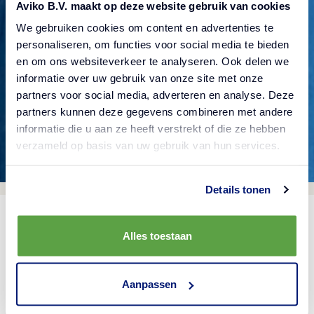
Aviko B.V. maakt op deze website gebruik van cookies
We gebruiken cookies om content en advertenties te
Kontrollera om du skrev in adressen korrekt, gå
personaliseren, om functies voor social media te bieden
tillbaka till föregående sida eller försök använda
en om ons websiteverkeer te analyseren. Ook delen we
vår webbplatssökning för att hitta något
informatie over uw gebruik van onze site met onze
partners voor social media, adverteren en analyse. Deze
specifikt.
partners kunnen deze gegevens combineren met andere
informatie die u aan ze heeft verstrekt of die ze hebben
verzameld op basis van uw gebruik van hun services.
Details tonen
Alles toestaan
Aanpassen
Produkter