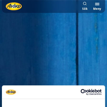
Sök
Meny
404 sidan hittades inte